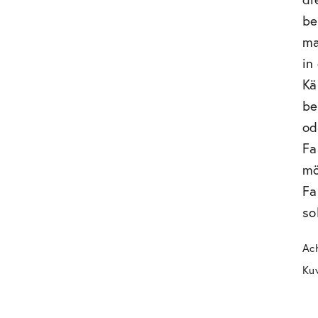
be
ma
in
Kä
be
od
Fa
mö
Fa
so
Ac
Kuv