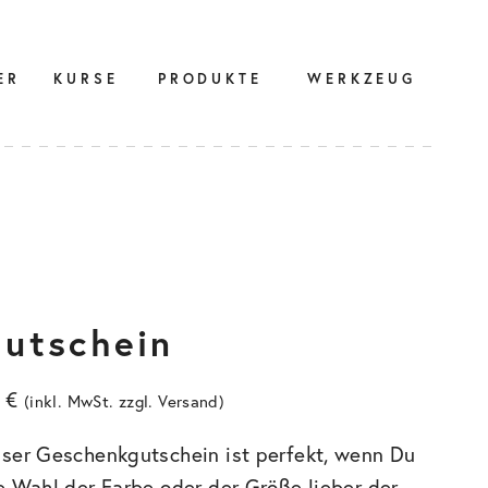
ER
KURSE
PRODUKTE
WERKZEUG
utschein
5
€
(inkl. MwSt. zzgl.
Versand
)
ser Geschenkgutschein ist perfekt, wenn Du
e Wahl der Farbe oder der Größe lieber der