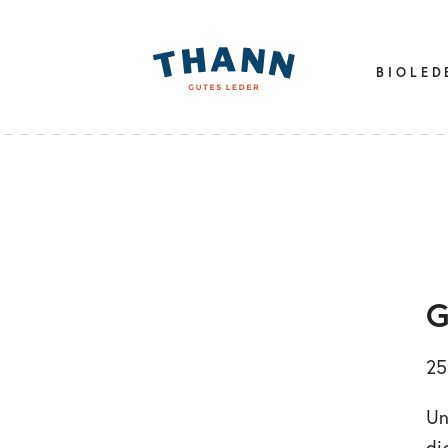
BIOLED
G
2
Un
di