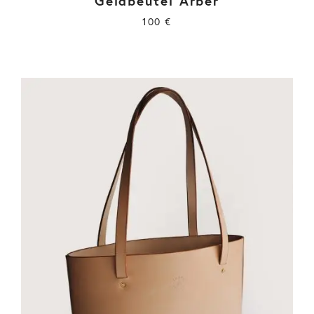
Geldbeutel Arber
100
€