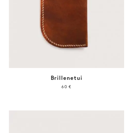
Brillenetui
60
€