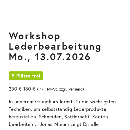
Workshop
Lederbearbeitung
Mo., 13.07.2026
5 Plätze frei
Ursprünglicher
Aktueller
230
€
180
€
(inkl. MwSt. zzgl.
Versand
)
Preis
Preis
In unserem Grundkurs lernst Du die wichtigsten
war:
ist:
Techniken, um selbstständig Lederprodukte
230 €
180 €.
herzustellen. Schneiden, Sattlernaht, Kanten
bearbeiten… Jonas Mumm zeigt Dir alle