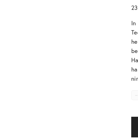
2
In
Te
he
be
Ha
ha
ni
−