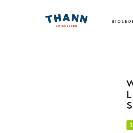
BIOLED
L
S
3