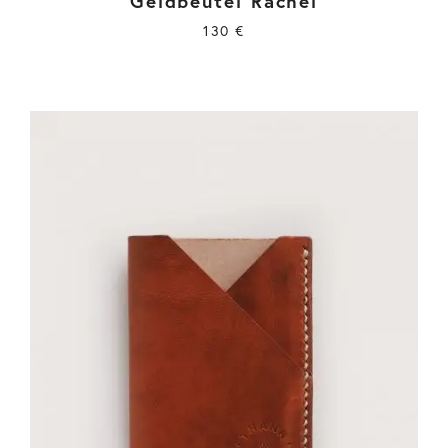
Geldbeutel Rachel
130
€